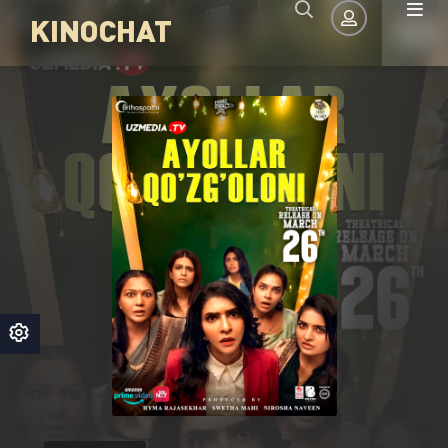
KINOCHAT
Авторизация