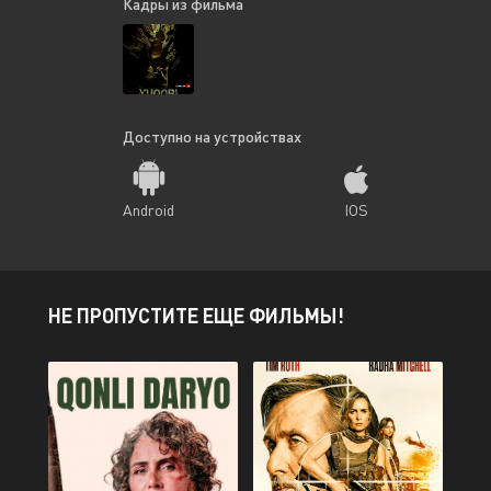
Кадры из фильма
Доступно на устройствах
Android
IOS
НЕ ПРОПУСТИТЕ ЕЩЕ ФИЛЬМЫ!