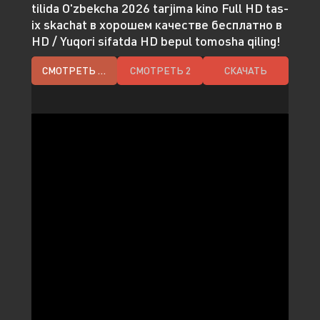
tilida O'zbekcha 2026 tarjima kino Full HD tas-
ix skachat в хорошем качестве бесплатно в
HD / Yuqori sifatda HD bepul tomosha qiling!
СМОТРЕТЬ HD
СМОТРЕТЬ 2
СКАЧАТЬ