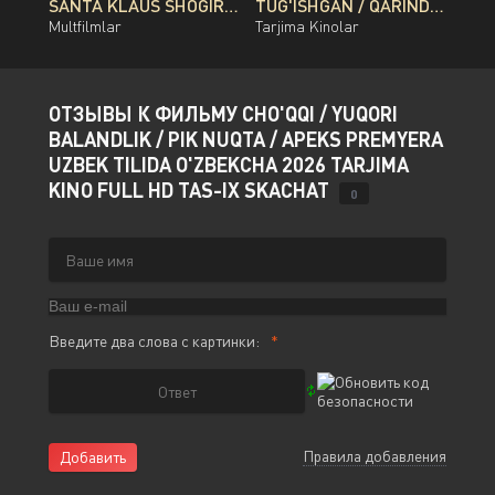
SANTA KLAUS SHOGIRDI 2 MULTFILM UZBEK TILIDA O'ZBEKCHA 2013 TARJIMA KINO FULL HD TAS-IX SKACHAT
TUG'ISHGAN / QARINDOSH / QONDOSH / OG'AYNI QOZOG'ISTON FILMI UZBEK TILIDA O'ZBEKCHA 2026 TARJIMA KINO FULL HD TAS-IX SKACHAT
Multfilmlar
Tarjima Kinolar
ОТЗЫВЫ К ФИЛЬМУ CHO'QQI / YUQORI
BALANDLIK / PIK NUQTA / APEKS PREMYERA
UZBEK TILIDA O'ZBEKCHA 2026 TARJIMA
KINO FULL HD TAS-IX SKACHAT
0
Введите два слова с картинки:
Правила добавления
Добавить