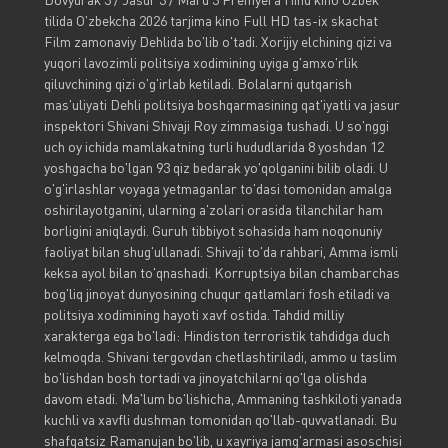
tilida O'zbekcha 2026 tarjima kino Full HD tas-ix skachat
Film zamonaviy Dehlida bo'lib o'tadi. Xorijiy elchining qizi va
yuqori lavozimli politsiya xodimining uyiga g'amxo'rlik
qiluvchining qizi o'g'irlab ketiladi. Bolalarni qutqarish
mas'uliyati Dehli politsiya boshqarmasining qat'iyatli va jasur
inspektori Shivani Shivaji Roy zimmasiga tushadi. U so'nggi
uch oy ichida mamlakatning turli hududlarida 8 yoshdan 12
yoshgacha bo'lgan 93 qiz bedarak yo'qolganini bilib oladi. U
o'g'irlashlar voyaga yetmaganlar to'dasi tomonidan amalga
oshirilayotganini, ularning a'zolari orasida tilanchilar ham
borligini aniqlaydi. Guruh tibbiyot sohasida ham noqonuniy
faoliyat bilan shug'ullanadi. Shivaji to'da rahbari, Amma ismli
keksa ayol bilan to'qnashadi. Korruptsiya bilan chambarchas
bog'liq jinoyat dunyosining chuqur qatlamlari fosh etiladi va
politsiya xodimining hayoti xavf ostida. Tahdid milliy
xarakterga ega bo'ladi: Hindiston terroristik tahdidga duch
kelmoqda. Shivani tergovdan chetlashtiriladi, ammo u taslim
bo'lishdan bosh tortadi va jinoyatchilarni qo'lga olishda
davom etadi. Ma'lum bo'lishicha, Ammaning tashkiloti yanada
kuchli va xavfli dushman tomonidan qo'llab-quvvatlanadi. Bu
shafqatsiz Ramanujan bo'lib, u xayriya jamg'armasi asoschisi