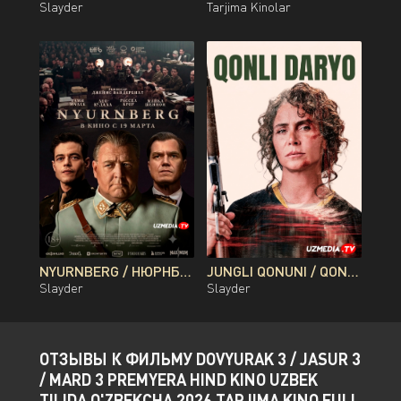
Slayder
Tarjima Kinolar
NYURNBERG / НЮРНБЕРГ / NUREMBERG PREMYERA UZBEK TILIDA O'ZBEKCHA 2026 TARJIMA KINO FULL HD TAS-IX SKACHAT
JUNGLI QONUNI / QONLI DARYO / QON DARYOSI BRAZILIYA FILMI UZBEK TILIDA O'ZBEKCHA 2026 TARJIMA KINO FULL HD TAS-IX SKACHAT
Slayder
Slayder
ОТЗЫВЫ К ФИЛЬМУ DOVYURAK 3 / JASUR 3
/ MARD 3 PREMYERA HIND KINO UZBEK
TILIDA O'ZBEKCHA 2026 TARJIMA KINO FULL