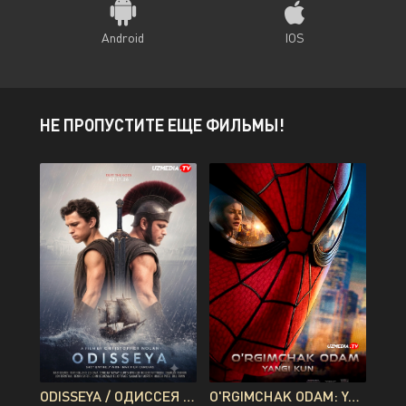
Android
IOS
НЕ ПРОПУСТИТЕ ЕЩЕ ФИЛЬМЫ!
ODISSEYA / ОДИССЕЯ PREMYERA KRISTOFER NOLAN FILMI UZBEK TILIDA O'ZBEKCHA 2026 TARJIMA KINO FULL HD TAS-IX SKACHAT
O'RGIMCHAK ODAM: YANGI KUN PREMYERA UZBEK TILIDA O'ZBEKCHA 2026 TARJIMA KINO FULL HD TAS-IX SKACHAT