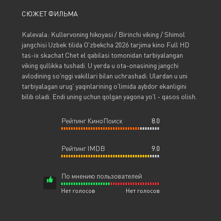
СЮЖЕТ ФИЛЬМА
Kalevala: Kullervoning hikoyasi / Birinchi viking / Shimol
jangchisi Uzbek tilida O'zbekcha 2026 tarjima kino Full HD
tas-ix skachat Chet el qabilasi tomonidan tarbiyalangan
viking qullikka tushadi. U yerda u ota-onasining jangchi
avlodining so'nggi vakillari bilan uchrashadi. Ulardan u uni
tarbiyalagan urug' yaqinlarining o'limida aybdor ekanligini
bilib oladi. Endi uning uchun qolgan yagona yo'l - qasos olish.
Рейтинг КиноПоиск
8.0
Рейтинг IMDB
9.0
По мнению пользователей
Нет голосов
Нет голосов