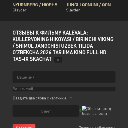
NYURNBERG / НЮРНБЕРГ / NUREMBERG PREMYERA UZBEK TILIDA O'ZBEKCHA 2026 TARJIMA KINO FULL HD TAS-IX SKACHAT
JUNGLI QONUNI / QONLI DARYO / QON DARYOSI BRAZILIYA FILMI UZBEK TILIDA O'ZBEKCHA 2026 TARJIMA KINO FULL HD TAS-IX SKACHAT
Slayder
Slayder
ОТЗЫВЫ К ФИЛЬМУ KALEVALA:
KULLERVONING HIKOYASI / BIRINCHI VIKING
/ SHIMOL JANGCHISI UZBEK TILIDA
O'ZBEKCHA 2026 TARJIMA KINO FULL HD
TAS-IX SKACHAT
0
Введите два слова с картинки:
Правила добавления
Добавить