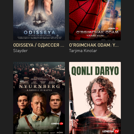
ODISSEYA / ОДИССЕЯ PREMYERA KRISTOFER NOLAN FILMI UZBEK TILIDA O'ZBEKCHA 2026 TARJIMA KINO FULL HD TAS-IX SKACHAT
O'RGIMCHAK ODAM: YANGI KUN PREMYERA UZBEK TILIDA O'ZBEKCHA 2026 TARJIMA KINO FULL HD TAS-IX SKACHAT
Slayder
Tarjima Kinolar