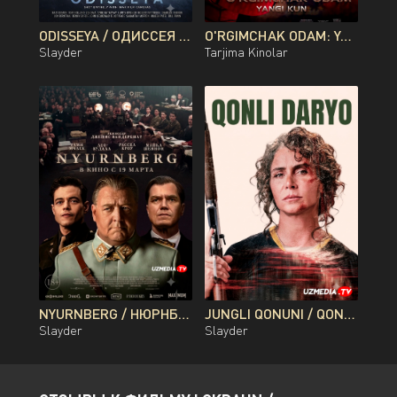
ODISSEYA / ОДИССЕЯ PREMYERA KRISTOFER NOLAN FILMI UZBEK TILIDA O'ZBEKCHA 2026 TARJIMA KINO FULL HD TAS-IX SKACHAT
O'RGIMCHAK ODAM: YANGI KUN PREMYERA UZBEK TILIDA O'ZBEKCHA 2026 TARJIMA KINO FULL HD TAS-IX SKACHAT
Slayder
Tarjima Kinolar
NYURNBERG / НЮРНБЕРГ / NUREMBERG PREMYERA UZBEK TILIDA O'ZBEKCHA 2026 TARJIMA KINO FULL HD TAS-IX SKACHAT
JUNGLI QONUNI / QONLI DARYO / QON DARYOSI BRAZILIYA FILMI UZBEK TILIDA O'ZBEKCHA 2026 TARJIMA KINO FULL HD TAS-IX SKACHAT
Slayder
Slayder