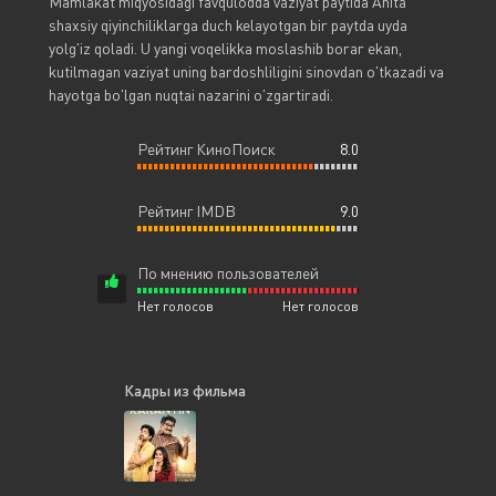
Mamlakat miqyosidagi favqulodda vaziyat paytida Anita
shaxsiy qiyinchiliklarga duch kelayotgan bir paytda uyda
yolg'iz qoladi. U yangi voqelikka moslashib borar ekan,
kutilmagan vaziyat uning bardoshliligini sinovdan o'tkazadi va
hayotga bo'lgan nuqtai nazarini o'zgartiradi.
Рейтинг КиноПоиск
8.0
Рейтинг IMDB
9.0
По мнению пользователей
Нет голосов
Нет голосов
Кадры из фильма