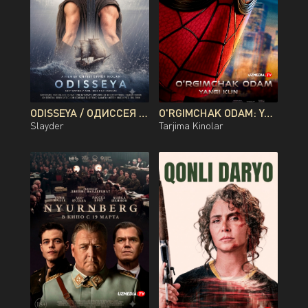
ODISSEYA / ОДИССЕЯ PREMYERA KRISTOFER NOLAN FILMI UZBEK TILIDA O'ZBEKCHA 2026 TARJIMA KINO FULL HD TAS-IX SKACHAT
O'RGIMCHAK ODAM: YANGI KUN PREMYERA UZBEK TILIDA O'ZBEKCHA 2026 TARJIMA KINO FULL HD TAS-IX SKACHAT
Slayder
Tarjima Kinolar