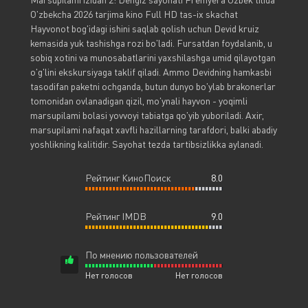
O'zbekcha 2026 tarjima kino Full HD tas-ix skachat
Hayvonot bog'idagi ishini saqlab qolish uchun Devid kruiz
kemasida yuk tashishga rozi bo'ladi. Fursatdan foydalanib, u
sobiq xotini va munosabatlarini yaxshilashga umid qilayotgan
o'g'lini ekskursiyaga taklif qiladi. Ammo Devidning hamkasbi
tasodifan paketni ochganda, butun dunyo bo'ylab brakonerlar
tomonidan ovlanadigan qizil, mo'ynali hayvon - yoqimli
marsupilami bolasi yovvoyi tabiatga qo'yib yuboriladi. Axir,
marsupilami nafaqat xavfli hazillarning tarafdori, balki abadiy
yoshlikning kalitidir. Sayohat tezda tartibsizlikka aylanadi.
Рейтинг КиноПоиск
8.0
Рейтинг IMDB
9.0
По мнению пользователей
Нет голосов
Нет голосов