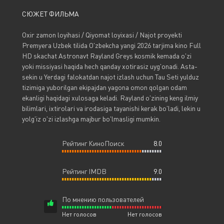
СЮЖЕТ ФИЛЬМА
Oxir zamon loyihasi / Qiyomat loyixasi / Najot proyekti
Premyera Uzbek tilida O'zbekcha yangi 2026 tarjima kino Full
HD skachat Astronavt Rayland Greys kosmik kemada o'zi
yoki missiyasi haqida hech qanday xotirasiz uyg'onadi. Asta-
sekin u Yerdagi falokatdan najot izlash uchun Tau Seti yulduz
tizimiga yuborilgan ekipajdan yagona omon qolgan odam
ekanligi haqidagi xulosaga keladi. Rayland o'zining keng ilmiy
bilimlari, ixtirolari va irodasiga tayanishi kerak bo'ladi, lekin u
yolg'iz o'zi izlashga majbur bo'lmasligi mumkin.
Рейтинг КиноПоиск
8.0
Рейтинг IMDB
9.0
По мнению пользователей
Нет голосов
Нет голосов