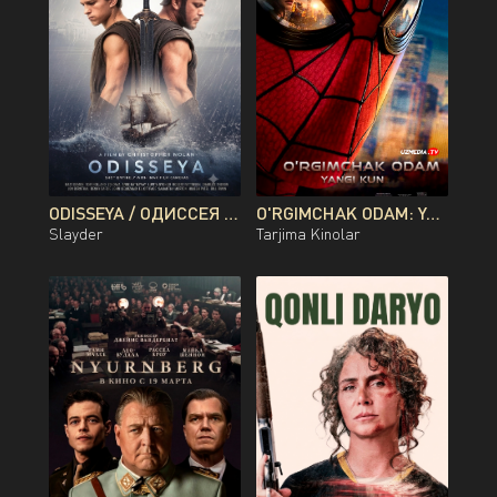
ODISSEYA / ОДИССЕЯ PREMYERA KRISTOFER NOLAN FILMI UZBEK TILIDA O'ZBEKCHA 2026 TARJIMA KINO FULL HD TAS-IX SKACHAT
O'RGIMCHAK ODAM: YANGI KUN PREMYERA UZBEK TILIDA O'ZBEKCHA 2026 TARJIMA KINO FULL HD TAS-IX SKACHAT
Slayder
Tarjima Kinolar