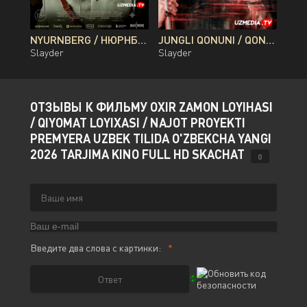
NYURNBERG / НЮРНБЕРГ / NUREMBERG PREMYERA UZBEK TILIDA O'ZBEKCHA 2026 TARJIMA KINO FULL HD TAS-IX SKACHAT
JUNGLI QONUNI / QONLI DARYO / QON DARYOSI BRAZILIYA FILMI UZBEK TILIDA O'ZBEKCHA 2026 TARJIMA KINO FULL HD TAS-IX SKACHAT
Slayder
Slayder
ОТЗЫВЫ К ФИЛЬМУ OXIR ZAMON LOYIHASI
/ QIYOMAT LOYIXASI / NAJOT PROYEKTI
PREMYERA UZBEK TILIDA O'ZBEKCHA YANGI
2026 TARJIMA KINO FULL HD SKACHAT
0
Введите два слова с картинки: