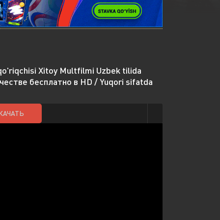
'riqchisi Xitoy Multfilmi Uzbek tilida
ачестве бесплатно в HD / Yuqori sifatda
КАЧАТЬ