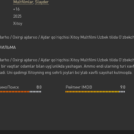
Multfilmlar
,
Slayder
+16
2025
Xitoy
darho / Oxirgi ajdarxo / Ajdar qo'riqchisi Xitoy Multfilmi Uzbek tilida O'zbek
ФИЛЬМА
darho / Oxirgi ajdarxo / Ajdar qo'riqchisi Xitoy Multfilmi Uzbek tilida O'zbe
 bir vaqtlar odamlar bilan uyg'unlikda yashagan. Ammo endi ularning turi xavf 
adi. Uni qadimgi Xitoyning eng sehrli joylari bo'ylab xavfli sayohat kutmoqda.
КиноПоиск
8.0
Рейтинг IMDB
9.0