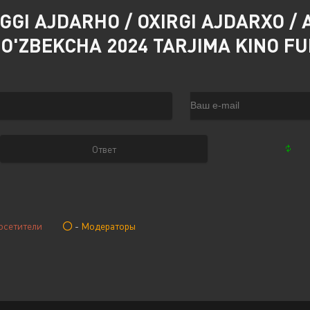
I AJDARHO / OXIRGI AJDARXO / A
 O'ZBEKCHA 2024 TARJIMA KINO FU
осетители
-
Модераторы