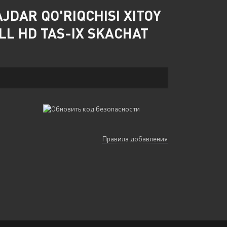
JDAR QO'RIQCHISI XITOY
LL HD TAS-IX SKACHAT
Правила добавления