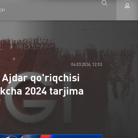
У!
Авторизация
04.03.2026, 12:53
 Ajdar qo'riqchisi
ekcha 2024 tarjima