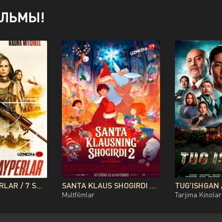
ИЛЬМЫ!
YETTI SNAYPERLAR / 7 SNAYPER PREMYERA AVSTRALIYA FILMI UZBEK TILIDA O'ZBEKCHA 2026 TARJIMA KINO FULL HD TAS-IX SKACHAT
SANTA KLAUS SHOGIRDI 2 MULTFILM UZBEK TILIDA O'ZBEKCHA 2013 TARJIMA KINO FULL HD TAS-IX SKACHAT
Multfilmlar
Tarjima Kinolar