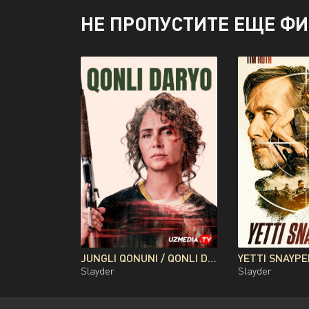
НЕ ПРОПУСТИТЕ ЕЩЕ Ф
JUNGLI QONUNI / QONLI DARYO / QON DARYOSI BRAZILIYA FILMI UZBEK TILIDA O'ZBEKCHA 2026 TARJIMA KINO FULL HD TAS-IX SKACHAT
Slayder
Slayder