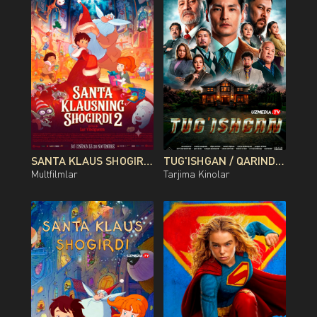
SANTA KLAUS SHOGIRDI 2 MULTFILM UZBEK TILIDA O'ZBEKCHA 2013 TARJIMA KINO FULL HD TAS-IX SKACHAT
TUG'ISHGAN / QARINDOSH / QONDOSH / OG'AYNI QOZOG'ISTON FILMI UZBEK TILIDA O'ZBEKCHA 2026 TARJIMA KINO FULL HD TAS-IX SKACHAT
Multfilmlar
Tarjima Kinolar