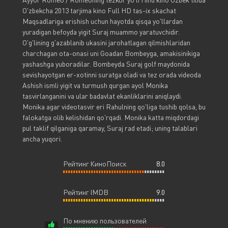
O'zbekcha 2013 tarjima kino Full HD tas-ix skachat
Maqsadlariga erishish uchun hayotda qisqa yo'llardan
yuradigan befoyda yigit Suraj muammo yaratuvchidir.
O'g'lining g'azablanib ukasini jarohatlagan qilmishlaridan
charchagan ota-onasi uni Goadan Bombeyga, amakisinikiga
yashashga yuboradilar. Bombeyda Suraj golf maydonida
sevishayotgan er-xotinni suratga oladi va tez orada videoda
Ashish ismli yigit va turmush qurgan ayol Monika
tasvirlanganini va ular badavlat ekanliklarini aniqlaydi.
Monika agar videotasvir eri Rahulning qo'liga tushib qolsa, bu
falokatga olib kelishidan qo'rqadi. Monika katta miqdordagi
pul taklif qilganiga qaramay, Suraj rad etadi; uning talablari
ancha yuqori.
Рейтинг КиноПоиск
8.0
Рейтинг IMDB
9.0
По мнению пользователей