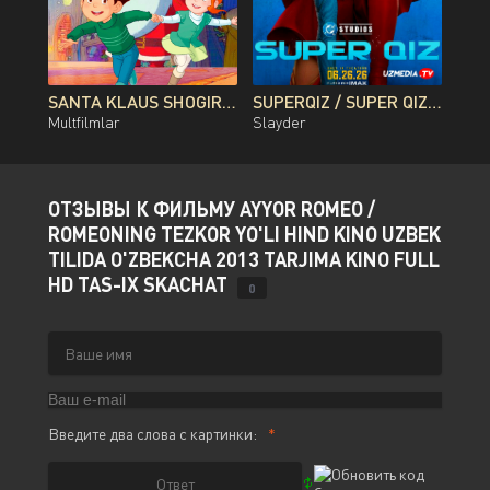
SANTA KLAUS SHOGIRDI MULTFILM UZBEK TILIDA O'ZBEKCHA 2010 TARJIMA KINO FULL HD TAS-IX SKACHAT
SUPERQIZ / SUPER QIZ PREMYERA DC FILMI UZBEK TILIDA O'ZBEKCHA 2026 TARJIMA KINO FULL HD TAS-IX SKACHAT
Multfilmlar
Slayder
ОТЗЫВЫ К ФИЛЬМУ AYYOR ROMEO /
ROMEONING TEZKOR YO'LI HIND KINO UZBEK
TILIDA O'ZBEKCHA 2013 TARJIMA KINO FULL
HD TAS-IX SKACHAT
0
Введите два слова с картинки: