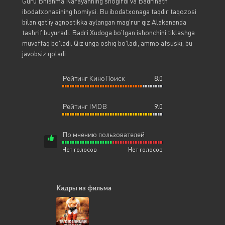
Guru Bhishma Narayanning shogirdi va Badrinath
ibodatxonasining homiysi. Bu ibodatxonaga taqdir taqozosi
bilan qat'iy agnostikka aylangan mag'rur qiz Alakananda
tashrif buyuradi. Badri Xudoga bo'lgan ishonchini tiklashga
muvaffaq bo'ladi. Qiz unga oshiq bo'ladi, ammo afsuski, bu
javobsiz qoladi...
Рейтинг КиноПоиск
8.0
Рейтинг IMDB
9.0
По мнению пользователей
Нет голосов
Нет голосов
Кадры из фильма