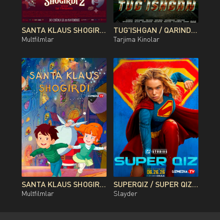
SANTA KLAUS SHOGIRDI 2 MULTFILM UZBEK TILIDA O'ZBEKCHA 2013 TARJIMA KINO FULL HD TAS-IX SKACHAT
TUG'ISHGAN / QARINDOSH / QONDOSH / OG'AYNI QOZOG'ISTON FILMI UZBEK TILIDA O'ZBEKCHA 2026 TARJIMA KINO FULL HD TAS-IX SKACHAT
Multfilmlar
Tarjima Kinolar
SANTA KLAUS SHOGIRDI MULTFILM UZBEK TILIDA O'ZBEKCHA 2010 TARJIMA KINO FULL HD TAS-IX SKACHAT
SUPERQIZ / SUPER QIZ PREMYERA DC FILMI UZBEK TILIDA O'ZBEKCHA 2026 TARJIMA KINO FULL HD TAS-IX SKACHAT
Multfilmlar
Slayder