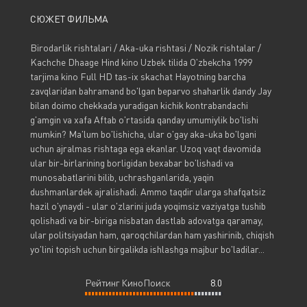
СЮЖЕТ ФИЛЬМА
Birodarlik rishtalari / Aka-uka rishtasi / Nozik rishtalar /
Kachche Dhaage Hind kino Uzbek tilida O'zbekcha 1999
tarjima kino Full HD tas-ix skachat Hayotning barcha
zavqlaridan bahramand bo'lgan beparvo shaharlik dandy Jay
bilan doimo chekkada yuradigan kichik kontrabandachi
g'amgin va xafa Aftab o'rtasida qanday umumiylik bo'lishi
mumkin? Ma'lum bo'lishicha, ular o'gay aka-uka bo'lgani
uchun ajralmas rishtaga ega ekanlar. Uzoq vaqt davomida
ular bir-birlarining borligidan bexabar bo'lishadi va
munosabatlarini bilib, uchrashganlarida, yaqin
dushmanlardek ajralishadi. Ammo taqdir ularga shafqatsiz
hazil o'ynaydi - ular o'zlarini juda yoqimsiz vaziyatga tushib
qolishadi va bir-biriga nisbatan dastlab adovatga qaramay,
ular politsiyadan ham, qaroqchilardan ham yashirinib, chiqish
yo'lini topish uchun birgalikda ishlashga majbur bo'ladilar...
Рейтинг КиноПоиск
8.0