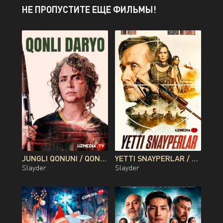
НЕ ПРОПУСТИТЕ ЕЩЕ ФИЛЬМЫ!
JUNGLI QONUNI / QONLI DARYO / QON DARYOSI BRAZILIYA FILMI UZBEK TILIDA O'ZBEKCHA 2026 TARJIMA KINO FULL HD TAS-IX SKACHAT
YETTI SNAYPERLAR / 7 SNAYPER PREMYERA AVSTRALIYA FILMI UZBEK TILIDA O'ZBEKCHA 2026 TARJIMA KINO FULL HD TAS-IX SKACHAT
Slayder
Slayder