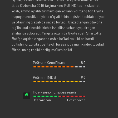
tilida O'zbekcha 2010 tarjima kino Full HD tas-ix skachat
Yosh, ammo ajralib turmaydigan Yoxann Volfgang fon Gyote
huquqshunoslik bo'yicha o'qiydi, lekin o'qishni tashlab qo'yadi
va otasining g'azabiga sabab bo'ladi. G'azablangan ota-ona
o'g'lini sud binosida kichik ish qilish uchun uyqusiragan
shaharga yuboradi. Yangi lavozimida Gyote yosh Sharlotta
Buffga aqldan ozgancha oshiq bo'ladi va u bilan baxtli
bo'lishni orzu qila boshlaydi, bu esa juda mumkindek tuyuladi.
Biroq, uning raqibi borligi ma'lum bo'ldi.
Рейтинг КиноПоиск
8.0
Рейтинг IMDB
9.0
По мнению пользователей
Нет голосов
Нет голосов