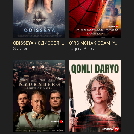
ODISSEYA / ОДИССЕЯ PREMYERA KRISTOFER NOLAN FILMI UZBEK TILIDA O'ZBEKCHA 2026 TARJIMA KINO FULL HD TAS-IX SKACHAT
O'RGIMCHAK ODAM: YANGI KUN PREMYERA UZBEK TILIDA O'ZBEKCHA 2026 TARJIMA KINO FULL HD TAS-IX SKACHAT
Slayder
Tarjima Kinolar