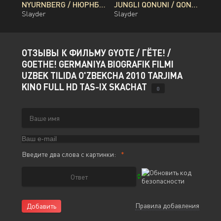
NYURNBERG / НЮРНБЕРГ / NUREMBERG PREMYERA UZBEK TILIDA O'ZBEKCHA 2026 TARJIMA KINO FULL HD TAS-IX SKACHAT
JUNGLI QONUNI / QONLI DARYO / QON DARYOSI BRAZILIYA FILMI UZBEK TILIDA O'ZBEKCHA 2026 TARJIMA KINO FULL HD TAS-IX SKACHAT
Slayder
Slayder
ОТЗЫВЫ К ФИЛЬМУ GYOTE / ГЁТЕ! /
GOETHE! GERMANIYA BIOGRAFIK FILMI
UZBEK TILIDA O'ZBEKCHA 2010 TARJIMA
KINO FULL HD TAS-IX SKACHAT
0
Введите два слова с картинки:
Правила добавления
Добавить