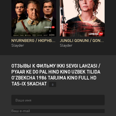
NYURNBERG / НЮРНБЕРГ / NUREMBERG PREMYERA UZBEK TILIDA O'ZBEKCHA 2026 TARJIMA KINO FULL HD TAS-IX SKACHAT
JUNGLI QONUNI / QONLI DARYO / QON DARYOSI BRAZILIYA FILMI UZBEK TILIDA O'ZBEKCHA 2026 TARJIMA KINO FULL HD TAS-IX SKACHAT
Slayder
Slayder
ОТЗЫВЫ К ФИЛЬМУ IKKI SEVGI LAHZASI /
PYAAR KE DO PAL HIND KINO UZBEK TILIDA
O'ZBEKCHA 1986 TARJIMA KINO FULL HD
TAS-IX SKACHAT
0