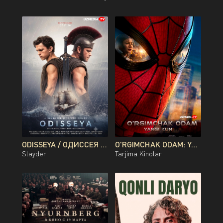
ODISSEYA / ОДИССЕЯ PREMYERA KRISTOFER NOLAN FILMI UZBEK TILIDA O'ZBEKCHA 2026 TARJIMA KINO FULL HD TAS-IX SKACHAT
O'RGIMCHAK ODAM: YANGI KUN PREMYERA UZBEK TILIDA O'ZBEKCHA 2026 TARJIMA KINO FULL HD TAS-IX SKACHAT
Slayder
Tarjima Kinolar