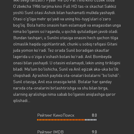
O'zbekcha 1986 tarjima kino Full HD tas-ix skachat Sakkiz
yoshli Sunil otasi Ashok bilan hashamatli mulkda yashaydi.
Otasi o'g'liga mehr qo'yadi va uning his-tuyg'ulari o'zaro
bog'liq. Bola hatto onasini ham eslamaydi va enagasidan unga
nima bo'lganini so'raganda, u qochib qutuladigan javob oladi.
Bundan tashqari, u Sunilni otasiga onasini hech qachon tilga
olmaslik haqida ogohlantiradi, chunki u sobiq rafiqasi Gitani
juda yomon ko'radi. Tez orada Sunil boradigan skautlar
lagerida u o'ziga o'xshash bolani ko'radi. Anil Bombeyda
onasi bilan yashaydi. U otasini eslamaydi, lekin uning tirikligini
biladi. Ma'lum bo'lishicha, Sunil va Anil egizak aka-uka bo'lib
chiqishadi. Ajrashish paytida ota-onalari bolalarni "bo'lishdi":
Sunil otasiga, Anil esa onasiga ketdi. Bolalar har qanday
narxda ota-onalarini birlashtirishga va shu bilan birga,
ularning ajralishiga nima sabab bo'lganini aniqlashga qaror
qilishadi...
Рейтинг КиноПоиск
8.0
Рейтинг IMDB
9.0