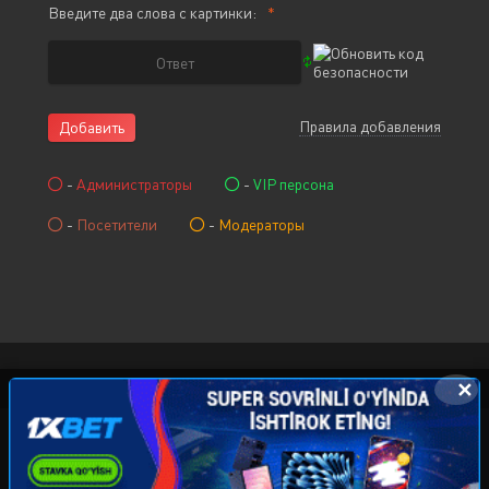
Введите два слова с картинки:
Правила добавления
Добавить
-
Администраторы
-
VIP персона
-
Посетители
-
Модераторы
✕
© 2015-2026 KINOCHAT.NET, Права на фильмы
принадлежат их авторам. Все фильмы представлены
только для ознакомления. Любой фильм
будет удален