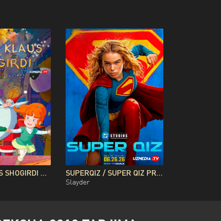
SANTA KLAUS SHOGIRDI MULTFILM UZBEK TILIDA O'ZBEKCHA 2010 TARJIMA KINO FULL HD TAS-IX SKACHAT
SUPERQIZ / SUPER QIZ PREMYERA DC FILMI UZBEK TILIDA O'ZBEKCHA 2026 TARJIMA KINO FULL HD TAS-IX SKACHAT
Slayder