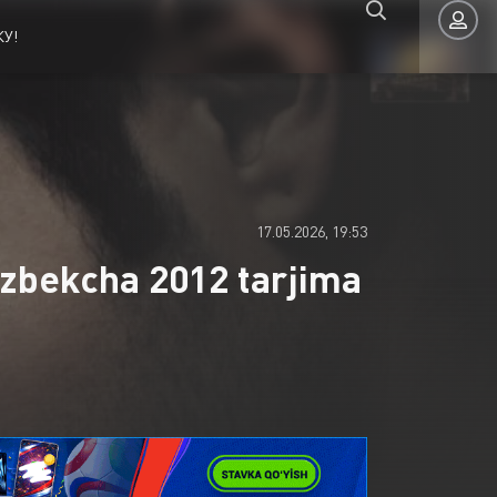
У!
Авторизация
17.05.2026, 19:53
O'zbekcha 2012 tarjima