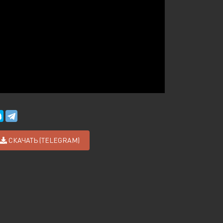
СКАЧАТЬ (TELEGRAM)