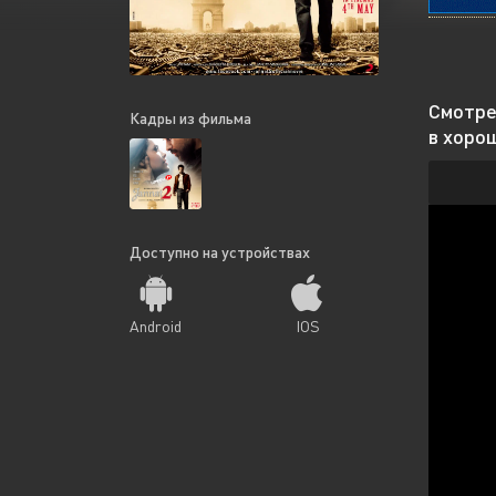
Смотрет
Кадры из фильма
в хорош
Доступно на устройствах
Android
IOS