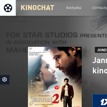
KINOCHAT
ФИЛЬМЫ
СЕРИАЛ
HIND
Jan
kino