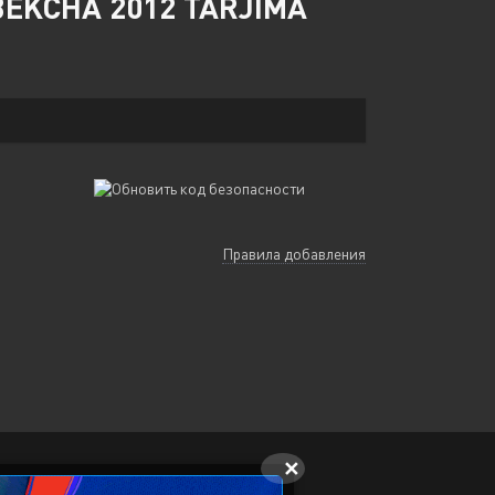
BEKCHA 2012 TARJIMA
Правила добавления
✕