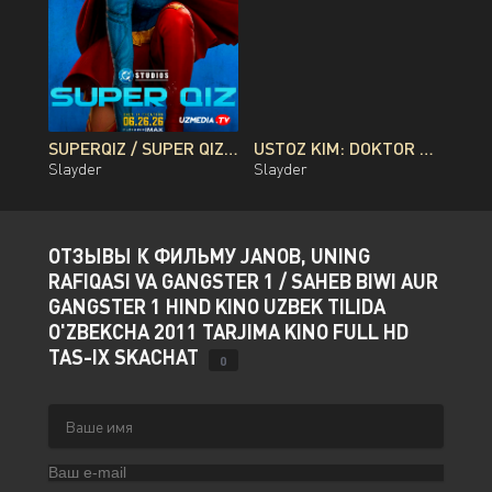
SUPERQIZ / SUPER QIZ PREMYERA DC FILMI UZBEK TILIDA O'ZBEKCHA 2026 TARJIMA KINO FULL HD TAS-IX SKACHAT
USTOZ KIM: DOKTOR ROMANTIK / NAJOT SHIFOXONASI KOREYA SERIALI BARCHA QISMLAR UZBEK TILIDA 2026 O'ZBEKCHA TARJIMA KINO FULL HD TAS-IX SKACHAT
Slayder
Slayder
ОТЗЫВЫ К ФИЛЬМУ JANOB, UNING
RAFIQASI VA GANGSTER 1 / SAHEB BIWI AUR
GANGSTER 1 HIND KINO UZBEK TILIDA
O'ZBEKCHA 2011 TARJIMA KINO FULL HD
TAS-IX SKACHAT
0