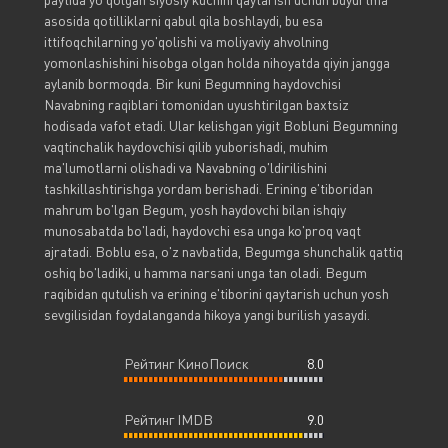
asosida qotilliklarni qabul qila boshlaydi, bu esa
ittifoqchilarning yo'qolishi va moliyaviy ahvolning
yomonlashishini hisobga olgan holda nihoyatda qiyin jangga
aylanib bormoqda. Bir kuni Begumning haydovchisi
Navabning raqiblari tomonidan uyushtirilgan baxtsiz
hodisada vafot etadi. Ular kelishgan yigit Bobluni Begumning
vaqtinchalik haydovchisi qilib yuborishadi, muhim
ma'lumotlarni olishadi va Navabning o'ldirilishini
tashkillashtirishga yordam berishadi. Erining e'tiboridan
mahrum bo'lgan Begum, yosh haydovchi bilan ishqiy
munosabatda bo'ladi, haydovchi esa unga ko'proq vaqt
ajratadi. Boblu esa, o'z navbatida, Begumga shunchalik qattiq
oshiq bo'ladiki, u hamma narsani unga tan oladi. Begum
raqibidan qutulish va erining e'tiborini qaytarish uchun yosh
sevgilisidan foydalanganda hikoya yangi burilish yasaydi.
Рейтинг КиноПоиск
8.0
Рейтинг IMDB
9.0