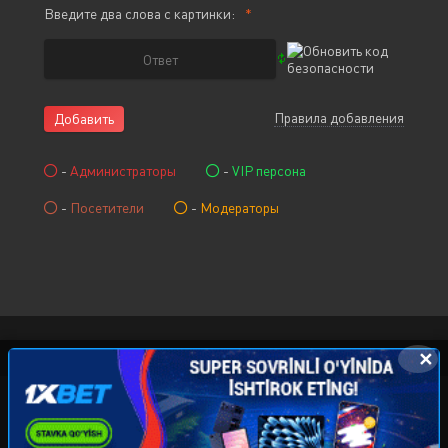
Введите два слова с картинки:
Правила добавления
Добавить
-
Администраторы
-
VIP персона
-
Посетители
-
Модераторы
✕
© 2015-2026 KINOCHAT.NET, Права на фильмы
принадлежат их авторам. Все фильмы представлены
только для ознакомления. Любой фильм
будет удален