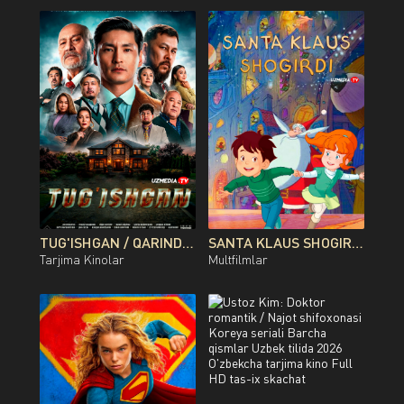
TUG'ISHGAN / QARINDOSH / QONDOSH / OG'AYNI QOZOG'ISTON FILMI UZBEK TILIDA O'ZBEKCHA 2026 TARJIMA KINO FULL HD TAS-IX SKACHAT
SANTA KLAUS SHOGIRDI MULTFILM UZBEK TILIDA O'ZBEKCHA 2010 TARJIMA KINO FULL HD TAS-IX SKACHAT
Tarjima Kinolar
Multfilmlar