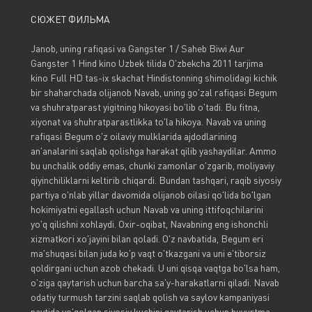
СЮЖЕТ ФИЛЬМА
Janob, uning rafiqasi va Gangster 1 / Saheb Biwi Aur
Gangster 1 Hind kino Uzbek tilida O'zbekcha 2011 tarjima
kino Full HD tas-ix skachat Hindistonning shimolidagi kichik
bir shaharchada olijanob Navab, uning go'zal rafiqasi Begum
va shuhratparast yigitning hikoyasi bo'lib o'tadi. Bu fitna,
xiyonat va shuhratparastlikka to'la hikoya. Navab va uning
rafiqasi Begum o'z oilaviy mulklarida ajdodlarining
an'analarini saqlab qolishga harakat qilib yashaydilar. Ammo
bu unchalik oddiy emas, chunki zamonlar o'zgarib, moliyaviy
qiyinchiliklarni keltirib chiqardi. Bundan tashqari, raqib siyosiy
partiya o'nlab yillar davomida olijanob oilasi qo'lida bo'lgan
hokimiyatni egallash uchun Navab va uning ittifoqchilarini
yo'q qilishni xohlaydi. Oxir-oqibat, Navabning eng ishonchli
xizmatkori xo'jayini bilan qoladi. O'z navbatida, Begum eri
ma'shuqasi bilan juda ko'p vaqt o'tkazgani va uni e'tiborsiz
qoldirgani uchun azob chekadi. U uni qisqa vaqtga bo'lsa ham,
o'ziga qaytarish uchun barcha sa'y-harakatlarni qiladi. Navab
odatiy turmush tarzini saqlab qolish va saylov kampaniyasi
paytida yo'qolgan siyosiy kuchini qaytarish uchun buyurtma