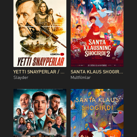
YETTI SNAYPERLAR / 7 SNAYPER PREMYERA AVSTRALIYA FILMI UZBEK TILIDA O'ZBEKCHA 2026 TARJIMA KINO FULL HD TAS-IX SKACHAT
SANTA KLAUS SHOGIRDI 2 MULTFILM UZBEK TILIDA O'ZBEKCHA 2013 TARJIMA KINO FULL HD TAS-IX SKACHAT
Slayder
Multfilmlar