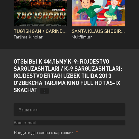
TUG'ISHGAN / QARINDOSH / QONDOSH / OG'AYNI QOZOG'ISTON FILMI UZBEK TILIDA O'ZBEKCHA 2026 TARJIMA KINO FULL HD TAS-IX SKACHAT
SANTA KLAUS SHOGIRDI MULTFILM UZBEK TILIDA O'ZBEKCHA 2010 TARJIMA KINO FULL HD TAS-IX SKACHAT
Tarjima Kinolar
Multfilmlar
ОТЗЫВЫ К ФИЛЬМУ K-9: ROJDESTVO
SARGUZASHTLARI / K-9 SARGUZASHTLARI:
ROJDESTVO ERTAGI UZBEK TILIDA 2013
O'ZBEKCHA TARJIMA KINO FULL HD TAS-IX
SKACHAT
0
Введите два слова с картинки: