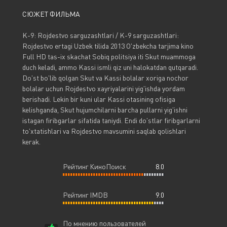
СЮЖЕТ ФИЛЬМА
K-9: Rojdestvo sarguzashtlari / K-9 sarguzashtlari:
Rojdestvo ertagi Uzbek tilida 2013 O'zbekcha tarjima kino
Full HD tas-ix skachat Sobiq politsiya iti Skut muammoga
duch keladi, ammo Kassi ismli qiz uni halokatdan qutqaradi.
Do'st bo'lib qolgan Skut va Kassi bolalar xoriga nochor
bolalar uchun Rojdestvo xayriyalarini yig'ishda yordam
berishadi. Lekin bir kuni ular Kassi otasining ofisiga
kelishganda, Skut hujumchilarni barcha pullarni yig'ishni
istagan firibgarlar sifatida taniydi. Endi do'stlar firibgarlarni
to'xtatishlari va Rojdestvo mavsumini saqlab qolishlari
kerak.
Рейтинг КиноПоиск
8.0
Рейтинг IMDB
9.0
По мнению пользователей