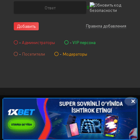
Правила добавления
Добавить
-
Администраторы
-
VIP персона
-
Посетители
-
Модераторы
✕
© 2015-2026 KINOCHAT.NET, Права на фильмы
принадлежат их авторам. Все фильмы представлены
только для ознакомления. Любой фильм
будет удален
правообладателя. Администрация:
kinolarcom@mail.ru
|
@uzfilms