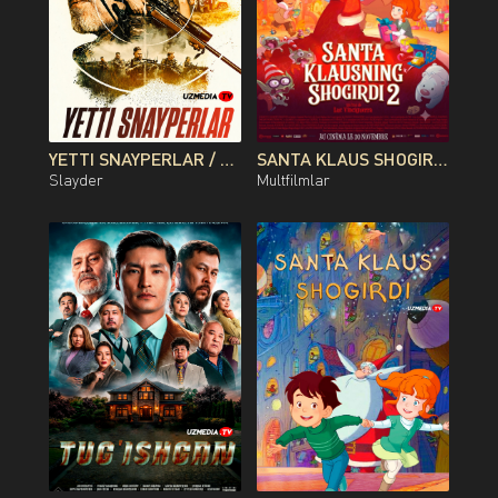
YETTI SNAYPERLAR / 7 SNAYPER PREMYERA AVSTRALIYA FILMI UZBEK TILIDA O'ZBEKCHA 2026 TARJIMA KINO FULL HD TAS-IX SKACHAT
SANTA KLAUS SHOGIRDI 2 MULTFILM UZBEK TILIDA O'ZBEKCHA 2013 TARJIMA KINO FULL HD TAS-IX SKACHAT
Slayder
Multfilmlar