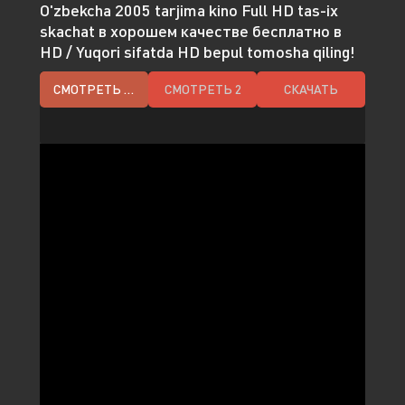
O'zbekcha 2005 tarjima kino Full HD tas-ix
skachat в хорошем качестве бесплатно в
HD / Yuqori sifatda HD bepul tomosha qiling!
СМОТРЕТЬ HD
СМОТРЕТЬ 2
СКАЧАТЬ