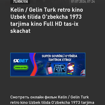
TURKIYA
01.07.2026, 07:24
Kelin / Gelin Turk retro kino
Uzbek tilida O'zbekcha 1973
tarjima kino Full HD tas-ix
skachat
Смотреть онлайн фильм Kelin / Gelin Turk
retro kino Uzbek tilida O'zbekcha 1973 tarjima