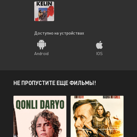
Доступно на устройствах
Android
IOS
НЕ ПРОПУСТИТЕ ЕЩЕ ФИЛЬМЫ!