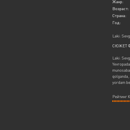
Жанр:
Возраст:
Страна:
Год:
Laki: Sevg
СЮЖЕТ 
Laki: Sevg
Yevropadagi
munosabatl
qolganda, 
yordam ber
Рейтинг 