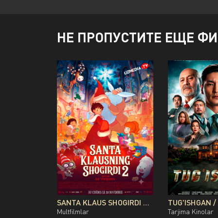
НЕ ПРОПУСТИТЕ ЕЩЕ Ф
SANTA KLAUS SHOGIRDI 2 MULTFILM UZBEK TILIDA O'ZBEKCHA 2013 TARJIMA KINO FULL HD TAS-IX SKACHAT
Multfilmlar
Tarjima Kinolar