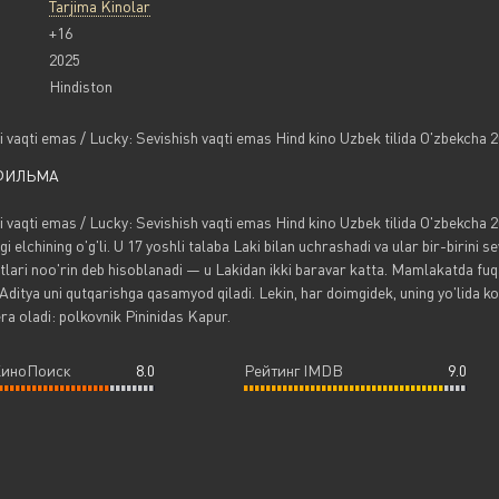
Tarjima Kinolar
+16
2025
Hindiston
i vaqti emas / Lucky: Sevishish vaqti emas Hind kino Uzbek tilida O'zbekcha 
ФИЛЬМА
i vaqti emas / Lucky: Sevishish vaqti emas Hind kino Uzbek tilida O'zbekcha 
 elchining o'g'li. U 17 yoshli talaba Laki bilan uchrashadi va ular bir-birini se
ari noo'rin deb hisoblanadi — u Lakidan ikki baravar katta. Mamlakatda fuq
Aditya uni qutqarishga qasamyod qiladi. Lekin, har doimgidek, uning yo'lida ko
a oladi: polkovnik Pininidas Kapur.
КиноПоиск
8.0
Рейтинг IMDB
9.0