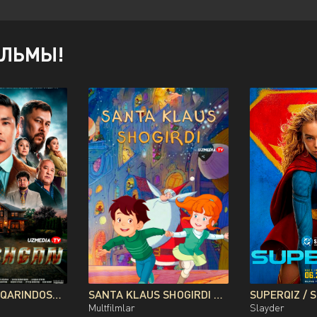
ИЛЬМЫ!
TUG'ISHGAN / QARINDOSH / QONDOSH / OG'AYNI QOZOG'ISTON FILMI UZBEK TILIDA O'ZBEKCHA 2026 TARJIMA KINO FULL HD TAS-IX SKACHAT
SANTA KLAUS SHOGIRDI MULTFILM UZBEK TILIDA O'ZBEKCHA 2010 TARJIMA KINO FULL HD TAS-IX SKACHAT
Multfilmlar
Slayder