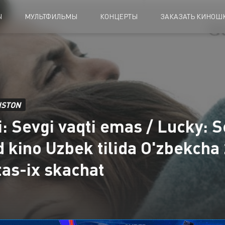
Ы
МУЛЬТФИЛЬМЫ
КОНЦЕРТЫ
ЗАКАЗАТЬ КИНОШК
ISTON
i: Sevgi vaqti emas / Lucky: 
d kino Uzbek tilida O'zbekcha 
tas-ix skachat