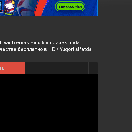
 vaqti emas Hind kino Uzbek tilida
ачестве бесплатно в HD / Yuqori sifatda
ТЬ