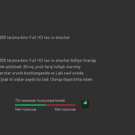
2005 tarjima kino Full HD tas-ix skachat
2005 tarjima kino Full HD tas-ix skachat Aditya Sharqiy
vib qolishadi. Biroq, yosh farqi tufayli ularning
arolar urushi boshlanganida va Laki xavf ostida
'plab to'siqlar paydo bo'ladi. Ularga faqat bitta odam
По мнению пользователей
Нет голосов
Нет голосов