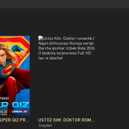
SUPERQIZ / SUPER QIZ PREMYERA DC FILMI UZBEK TILIDA O'ZBEKCHA 2026 TARJIMA KINO FULL HD TAS-IX SKACHAT
USTOZ KIM: DOKTOR ROMANTIK / NAJOT SHIFOXONASI KOREYA SERIALI BARCHA QISMLAR UZBEK TILIDA 2026 O'ZBEKCHA TARJIMA KINO FULL HD TAS-IX SKACHAT
Slayder