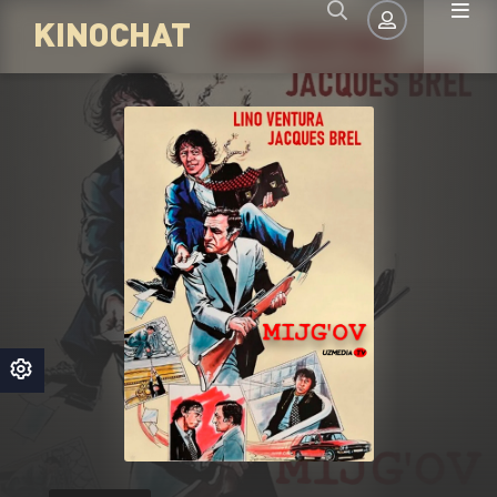
KINOCHAT
Авторизация