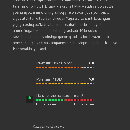
tarjima kino Full HD tas-ix skachat Miki - aqlli va go'zal 24
yoshli ayol, ammo uning axloqiy fe'l-atvori juda yomon. U
siyosatchilar oilasidan chiqqan Yuga Saito ismli kelishgan
yigitga oshiq bo'ladi. Ular munosabatlarni boshlaydilar,
ammo Yuga tez orada u bilan ajrashadi. Miki sobiq
sevgilisidan qasos olishga qaror qiladi. U bosh vazirlikka
nomzodini qo'yadi va kampaniyasini boshqarish uchun Toshiya
Kadowakini yollaydi.
Рейтинг КиноПоиск
8.0
Рейтинг IMDB
9.0
По мнению пользователей
Нет голосов
Нет голосов
Кадры из фильма