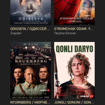
ODISSEYA / ОДИССЕЯ PREMYERA KRISTOFER NOLAN FILMI UZBEK TILIDA O'ZBEKCHA 2026 TARJIMA KINO FULL HD TAS-IX SKACHAT
O'RGIMCHAK ODAM: YANGI KUN PREMYERA UZBEK TILIDA O'ZBEKCHA 2026 TARJIMA KINO FULL HD TAS-IX SKACHAT
Slayder
Tarjima Kinolar
NYURNBERG / НЮРНБЕРГ / NUREMBERG PREMYERA UZBEK TILIDA O'ZBEKCHA 2026 TARJIMA KINO FULL HD TAS-IX SKACHAT
JUNGLI QONUNI / QONLI DARYO / QON DARYOSI BRAZILIYA FILMI UZBEK TILIDA O'ZBEKCHA 2026 TARJIMA KINO FULL HD TAS-IX SKACHAT