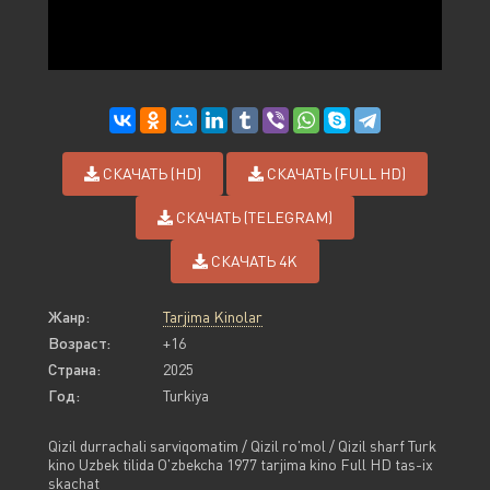
СКАЧАТЬ (HD)
СКАЧАТЬ (FULL HD)
СКАЧАТЬ (TELEGRAM)
СКАЧАТЬ 4K
Жанр:
Tarjima Kinolar
Возраст:
+16
Страна:
2025
Год:
Turkiya
Qizil durrachali sarviqomatim / Qizil ro'mol / Qizil sharf Turk
kino Uzbek tilida O'zbekcha 1977 tarjima kino Full HD tas-ix
skachat