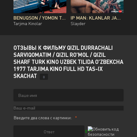
BENUQSON / YOMON TA'LIM / NOTO‘G‘RI TA'LIM UZBEK TILIDA O'ZBEKCHA TARJIMA KINO 2019 FULL HD TAS-IX SKACHAT
IP MAN: KLANLAR JANGI / IP MAN: KUNG-FU AFSONASI / KUNG-FU USTOZI 2 XITOY FILMI UZBEK TILIDA 2026 O'ZBEKCHA TARJIMA KINO FULL HD SKACHAT
Tarjima Kinolar
Slayder
ОТЗЫВЫ К ФИЛЬМУ QIZIL DURRACHALI
SARVIQOMATIM / QIZIL RO'MOL / QIZIL
SHARF TURK KINO UZBEK TILIDA O'ZBEKCHA
1977 TARJIMA KINO FULL HD TAS-IX
SKACHAT
0
Введите два слова с картинки: