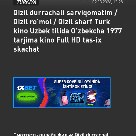
TURKIYA
02.03.2026, 12:28
Qizil durrachali sarviqomatim /
Qizil ro'mol / Qizil sharf Turk
kino Uzbek tilida O'zbekcha 1977
tarjima kino Full HD tas-ix
skachat
Смотреть онлайн фильм Qizil durrachali