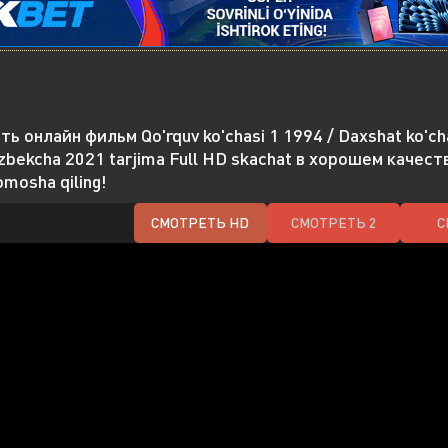
ь онлайн фильм Qo'rquv ko'chasi 1 1994 / Daxshat ko'chas
O'zbekcha 2021 tarjima Full HD skachat в хорошем качест
omosha qiling!
СМОТРЕТЬ HD
СМОТРЕТЬ 2
С