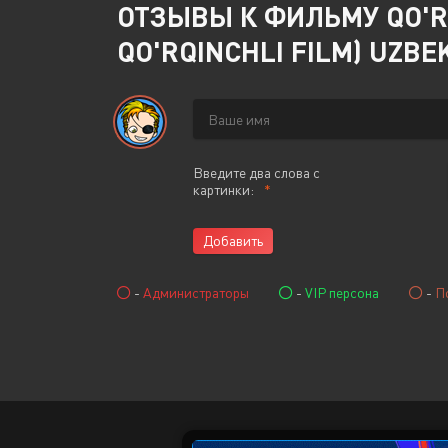
ОТЗЫВЫ К ФИЛЬМУ QO'RQU
QO'RQINCHLI FILM) UZBE
Введите два слова с
картинки:
Добавить
-
Администраторы
-
VIP персона
-
П