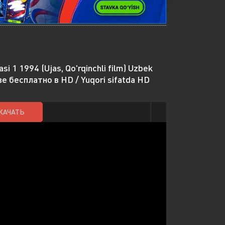
i 1 1994 (Ujas, Qo'rqinchli film) Uzbek
ве бесплатно в HD / Yuqori sifatda HD
КАЧАТЬ