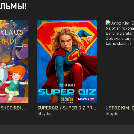
ИЛЬМЫ!
SANTA KLAUS SHOGIRDI MULTFILM UZBEK TILIDA O'ZBEKCHA 2010 TARJIMA KINO FULL HD TAS-IX SKACHAT
SUPERQIZ / SUPER QIZ PREMYERA DC FILMI UZBEK TILIDA O'ZBEKCHA 2026 TARJIMA KINO FULL HD TAS-IX SKACHAT
Slayder
Slayder