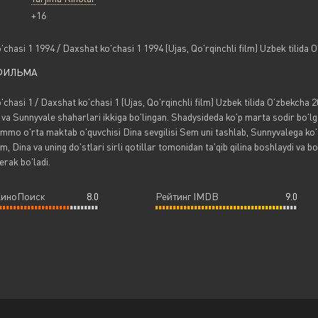
+16
'chasi 1 1994 / Daxshat ko'chasi 1 1994 (Ujas, Qo'rqinchli film) Uzbek tilida
ФИЛЬМА
'chasi 1 / Daxshat ko'chasi 1 (Ujas, Qo'rqinchli film) Uzbek tilida O'zbekcha 
va Sunnyvale shaharlari ikkiga bo'lingan. Shadysideda ko'p marta sodir bo'lga
 ammo o'rta maktab o'quvchisi Dina sevgilisi Sem uni tashlab, Sunnyvalega ko
m, Dina va uning do'stlari sirli qotillar tomonidan ta'qib qilina boshlaydi va 
kerak bo'ladi.
КиноПоиск
8.0
Рейтинг IMDB
9.0