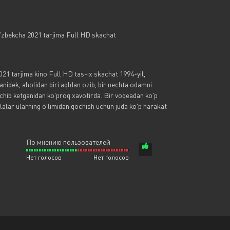
 O'zbekcha 2021 tarjima Full HD skachat
2021 tarjima kino Full HD tas-ix skachat 1994-yil,
nidek, aholidan biri aqldan ozib, bir nechta odamni
'chib ketganidan ko'proq xavotirda. Bir voqeadan ko'p
bolalar ularning o'limidan qochish uchun juda ko'p harakat
По мнению пользователей
Нет голосов
Нет голосов