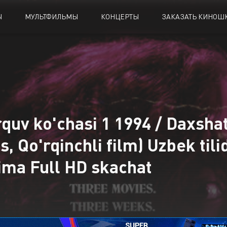
Ы
МУЛЬТФИЛЬМЫ
КОНЦЕРТЫ
ЗАКАЗАТЬ КИНОШК
rquv ko'chasi 1 1994 / Daxshat
s, Qo'rqinchli film) Uzbek til
jima Full HD skachat