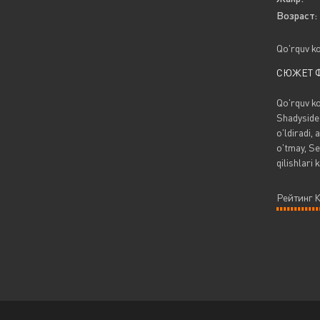
Возраст:
Qo'rquv ko
СЮЖЕТ 
Qo'rquv ko
Shadyside 
o'ldiradi,
o'tmay, Se
qilishlari 
Рейтинг 