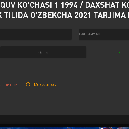
V KO'CHASI 1 1994 / DAXSHAT KO'
K TILIDA O'ZBEKCHA 2021 TARJIM
осетители
-
Модераторы