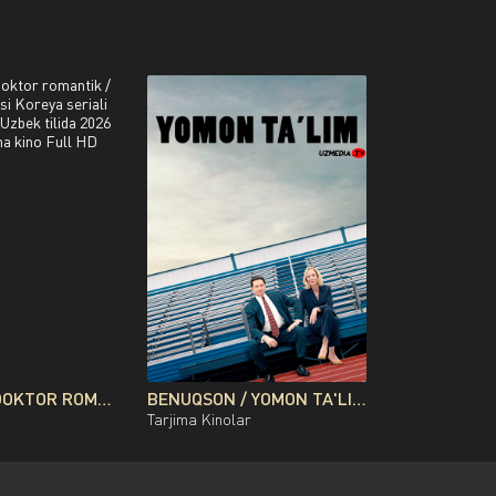
USTOZ KIM: DOKTOR ROMANTIK / NAJOT SHIFOXONASI KOREYA SERIALI BARCHA QISMLAR UZBEK TILIDA 2026 O'ZBEKCHA TARJIMA KINO FULL HD TAS-IX SKACHAT
BENUQSON / YOMON TA'LIM / NOTO‘G‘RI TA'LIM UZBEK TILIDA O'ZBEKCHA TARJIMA KINO 2019 FULL HD TAS-IX SKACHAT
Tarjima Kinolar