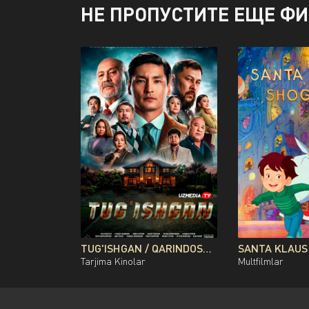
НЕ ПРОПУСТИТЕ ЕЩЕ Ф
TUG'ISHGAN / QARINDOSH / QONDOSH / OG'AYNI QOZOG'ISTON FILMI UZBEK TILIDA O'ZBEKCHA 2026 TARJIMA KINO FULL HD TAS-IX SKACHAT
Tarjima Kinolar
Multfilmlar