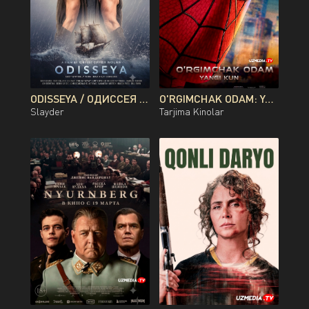
ODISSEYA / ОДИССЕЯ PREMYERA KRISTOFER NOLAN FILMI UZBEK TILIDA O'ZBEKCHA 2026 TARJIMA KINO FULL HD TAS-IX SKACHAT
O'RGIMCHAK ODAM: YANGI KUN PREMYERA UZBEK TILIDA O'ZBEKCHA 2026 TARJIMA KINO FULL HD TAS-IX SKACHAT
Slayder
Tarjima Kinolar