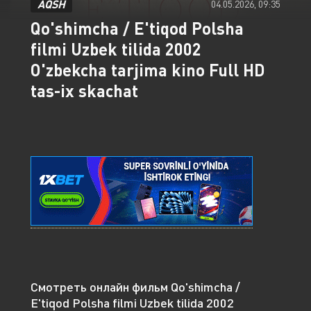
AQSH
04.05.2026, 09:35
Qo'shimcha / E'tiqod Polsha
filmi Uzbek tilida 2002
O'zbekcha tarjima kino Full HD
tas-ix skachat
Смотреть онлайн фильм Qo'shimcha /
E'tiqod Polsha filmi Uzbek tilida 2002