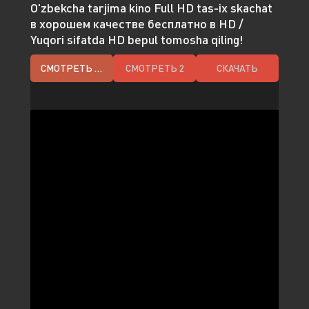
O'zbekcha tarjima kino Full HD tas-ix skachat
в хорошем качестве бесплатно в HD /
Yuqori sifatda HD bepul tomosha qiling!
СМОТРЕТЬ HD
СМОТРЕТЬ 2
СКАЧАТЬ