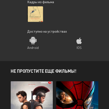
Кадры из фильма
Доступно на устройствах
Android
IOS
НЕ ПРОПУСТИТЕ ЕЩЕ ФИЛЬМЫ!