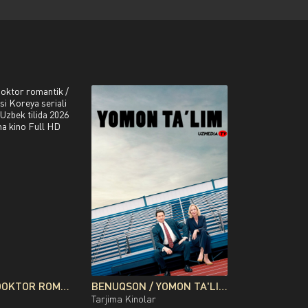
USTOZ KIM: DOKTOR ROMANTIK / NAJOT SHIFOXONASI KOREYA SERIALI BARCHA QISMLAR UZBEK TILIDA 2026 O'ZBEKCHA TARJIMA KINO FULL HD TAS-IX SKACHAT
BENUQSON / YOMON TA'LIM / NOTO‘G‘RI TA'LIM UZBEK TILIDA O'ZBEKCHA TARJIMA KINO 2019 FULL HD TAS-IX SKACHAT
Tarjima Kinolar