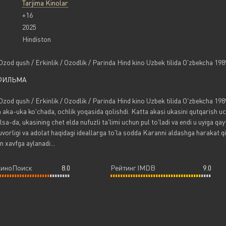
Tarjima Kinolar
+16
2025
Hindiston
Ozod qush / Erkinlik / Ozodlik / Parinda Hind kino Uzbek tilida O'zbekcha 198
ФИЛЬМА
Ozod qush / Erkinlik / Ozodlik / Parinda Hind kino Uzbek tilida O'zbekcha 1989
 aka-uka ko'chada, ochlik yoqasida qolishdi. Katta akasi ukasini qutqarish uc
sa-da, ukasining chet elda nufuzli ta'limi uchun pul to'ladi va endi u uyiga qayt
vorligi va adolat haqidagi ideallarga to'la sodda Karanni aldashga harakat q
n xavfga aylanadi...
КиноПоиск
8.0
Рейтинг IMDB
9.0