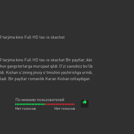
9 tarjima kino Full HD tas-ix skachat
 tarjima kino Full HD tas-ix skachat Bir paytlar, ikki
hun gangsterlarga murojaat qildi. O'zi savodsiz bo'lib
di. Kishan o'zining jinoiy o'tmishini yashirishga urinib,
iladi. Bir paytlar romantik Karan Kishan ishlaydigan
По мнению пользователей
Нет голосов
Нет голосов