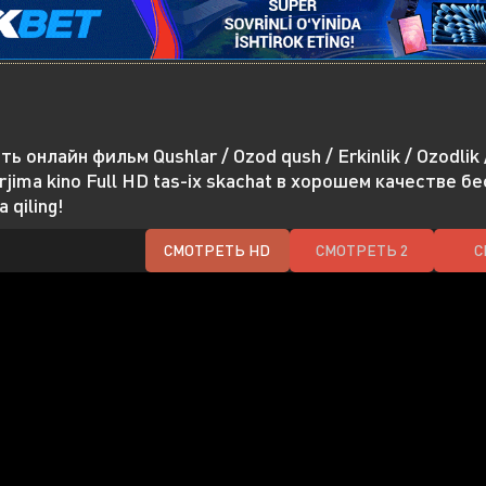
ь онлайн фильм Qushlar / Ozod qush / Erkinlik / Ozodlik /
rjima kino Full HD tas-ix skachat в хорошем качестве бе
 qiling!
СМОТРЕТЬ HD
СМОТРЕТЬ 2
С