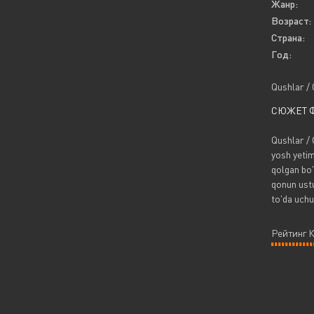
Жанр:
Возраст:
Страна:
Год:
Qushlar / 
СЮЖЕТ 
Qushlar / 
yosh yetim
qolgan bo'l
qonun ustu
to'da uchu
Рейтинг 