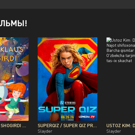
ИЛЬМЫ!
SANTA KLAUS SHOGIRDI MULTFILM UZBEK TILIDA O'ZBEKCHA 2010 TARJIMA KINO FULL HD TAS-IX SKACHAT
SUPERQIZ / SUPER QIZ PREMYERA DC FILMI UZBEK TILIDA O'ZBEKCHA 2026 TARJIMA KINO FULL HD TAS-IX SKACHAT
Slayder
Slayder