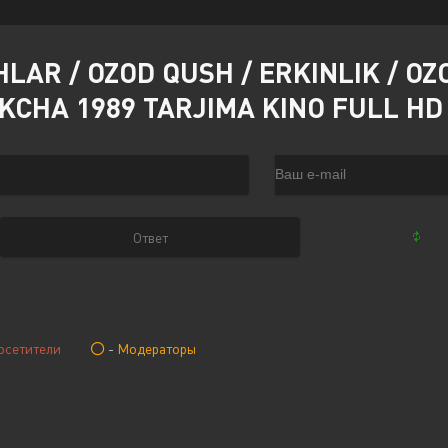
R / OZOD QUSH / ERKINLIK / OZO
EKCHA 1989 TARJIMA KINO FULL H
осетители
-
Модераторы