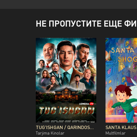
НЕ ПРОПУСТИТЕ ЕЩЕ Ф
TUG'ISHGAN / QARINDOSH / QONDOSH / OG'AYNI QOZOG'ISTON FILMI UZBEK TILIDA O'ZBEKCHA 2026 TARJIMA KINO FULL HD TAS-IX SKACHAT
Tarjima Kinolar
Multfilmlar