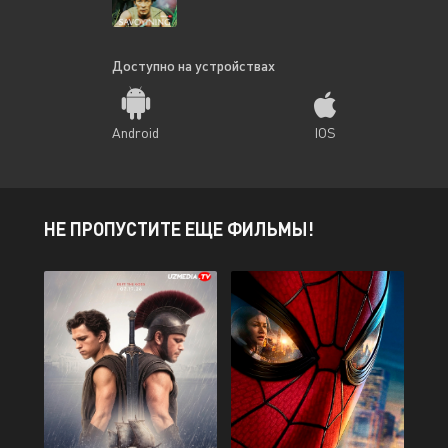
Доступно на устройствах
Android
IOS
НЕ ПРОПУСТИТЕ ЕЩЕ ФИЛЬМЫ!