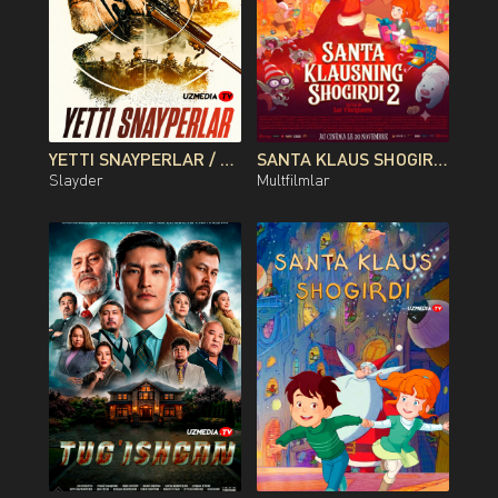
YETTI SNAYPERLAR / 7 SNAYPER PREMYERA AVSTRALIYA FILMI UZBEK TILIDA O'ZBEKCHA 2026 TARJIMA KINO FULL HD TAS-IX SKACHAT
SANTA KLAUS SHOGIRDI 2 MULTFILM UZBEK TILIDA O'ZBEKCHA 2013 TARJIMA KINO FULL HD TAS-IX SKACHAT
Slayder
Multfilmlar