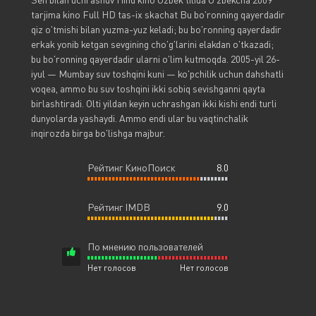
tarjima kino Full HD tas-ix skachat Bu bo'ronning qayerdadir
qiz o'tmishi bilan yuzma-yuz keladi; bu bo'ronning qayerdadir
erkak yonib ketgan sevgining cho'g'larini elakdan o'tkazadi;
bu bo'ronning qayerdadir ularni o'lim kutmoqda. 2005-yil 26-
iyul — Mumbay suv toshqini kuni — ko'pchilik uchun dahshatli
voqea, ammo bu suv toshqini ikki sobiq sevishganni qayta
birlashtiradi. Olti yildan keyin uchrashgan ikki kishi endi turli
dunyolarda yashaydi. Ammo endi ular bu vaqtinchalik
inqirozda birga bo'lishga majbur.
Рейтинг КиноПоиск
8.0
Рейтинг IMDB
9.0
По мнению пользователей
Нет голосов
Нет голосов