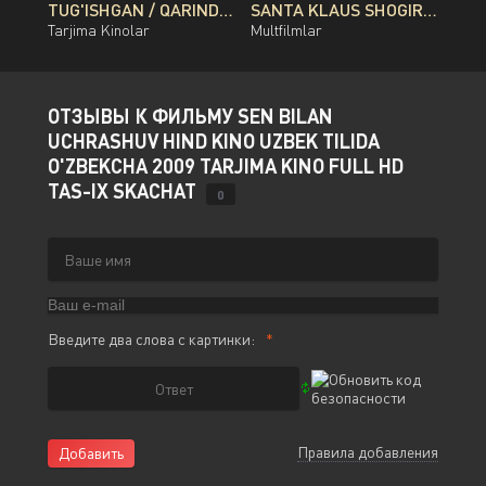
TUG'ISHGAN / QARINDOSH / QONDOSH / OG'AYNI QOZOG'ISTON FILMI UZBEK TILIDA O'ZBEKCHA 2026 TARJIMA KINO FULL HD TAS-IX SKACHAT
SANTA KLAUS SHOGIRDI MULTFILM UZBEK TILIDA O'ZBEKCHA 2010 TARJIMA KINO FULL HD TAS-IX SKACHAT
Tarjima Kinolar
Multfilmlar
ОТЗЫВЫ К ФИЛЬМУ SEN BILAN
UCHRASHUV HIND KINO UZBEK TILIDA
O'ZBEKCHA 2009 TARJIMA KINO FULL HD
TAS-IX SKACHAT
0
Введите два слова с картинки:
Правила добавления
Добавить