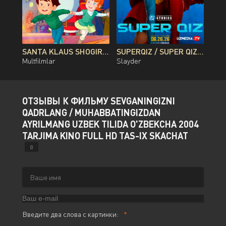
SANTA KLAUS SHOGIRDI MULTFILM UZBEK TILIDA O'ZBEKCHA 2010 TARJIMA KINO FULL HD TAS-IX SKACHAT
SUPERQIZ / SUPER QIZ PREMYERA DC FILMI UZBEK TILIDA O'ZBEKCHA 2026 TARJIMA KINO FULL HD TAS-IX SKACHAT
Multfilmlar
Slayder
ОТЗЫВЫ К ФИЛЬМУ SEVGANINGIZNI
QADRLANG / MUHABBATINGIZDAN
AYRILMANG UZBEK TILIDA O'ZBEKCHA 2004
TARJIMA KINO FULL HD TAS-IX SKACHAT
0
Введите два слова с картинки: