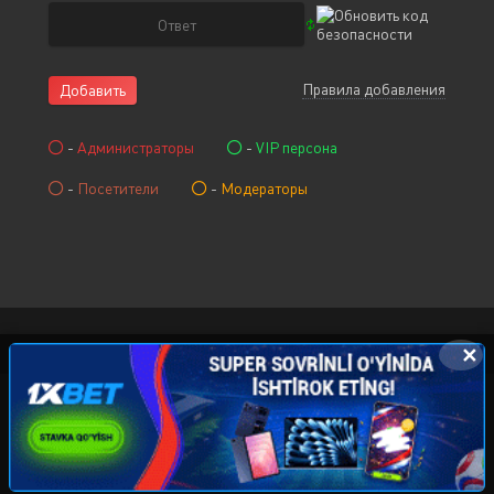
Правила добавления
Добавить
-
Администраторы
-
VIP персона
-
Посетители
-
Модераторы
✕
© 2015-2026 KINOCHAT.NET, Права на фильмы
принадлежат их авторам. Все фильмы представлены
только для ознакомления. Любой фильм
будет удален
правообладателя. Администрация:
kinolarcom@mail.ru
|
@uzfilms