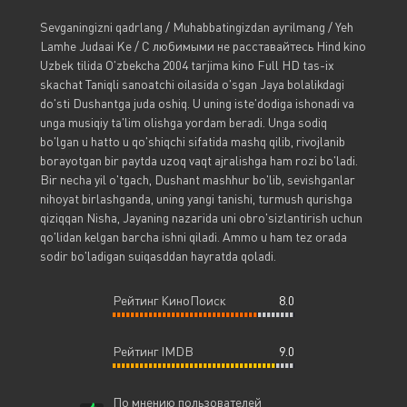
Sevganingizni qadrlang / Muhabbatingizdan ayrilmang / Yeh
Lamhe Judaai Ke / С любимыми не расставайтесь Hind kino
Uzbek tilida O'zbekcha 2004 tarjima kino Full HD tas-ix
skachat Taniqli sanoatchi oilasida o'sgan Jaya bolalikdagi
do'sti Dushantga juda oshiq. U uning iste'dodiga ishonadi va
unga musiqiy ta'lim olishga yordam beradi. Unga sodiq
bo'lgan u hatto u qo'shiqchi sifatida mashq qilib, rivojlanib
borayotgan bir paytda uzoq vaqt ajralishga ham rozi bo'ladi.
Bir necha yil o'tgach, Dushant mashhur bo'lib, sevishganlar
nihoyat birlashganda, uning yangi tanishi, turmush qurishga
qiziqqan Nisha, Jayaning nazarida uni obro'sizlantirish uchun
qo'lidan kelgan barcha ishni qiladi. Ammo u ham tez orada
sodir bo'ladigan suiqasddan hayratda qoladi.
Рейтинг КиноПоиск
8.0
Рейтинг IMDB
9.0
По мнению пользователей