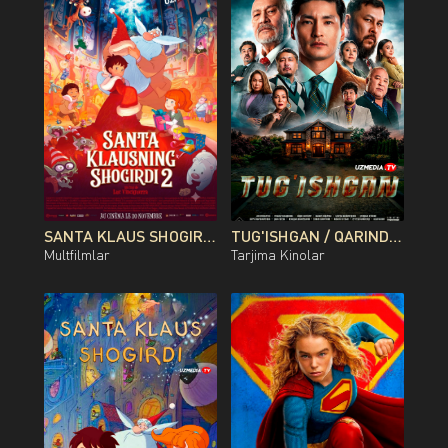
SANTA KLAUS SHOGIRDI 2 MULTFILM UZBEK TILIDA O'ZBEKCHA 2013 TARJIMA KINO FULL HD TAS-IX SKACHAT
TUG'ISHGAN / QARINDOSH / QONDOSH / OG'AYNI QOZOG'ISTON FILMI UZBEK TILIDA O'ZBEKCHA 2026 TARJIMA KINO FULL HD TAS-IX SKACHAT
Multfilmlar
Tarjima Kinolar