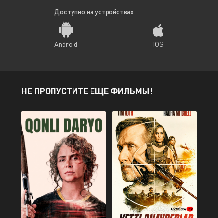
Доступно на устройствах
Android
IOS
НЕ ПРОПУСТИТЕ ЕЩЕ ФИЛЬМЫ!