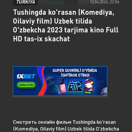
TURKIYA
12.04.2026, 22:56
Tushingda ko'rasan (Komediya,
Oilaviy film) Uzbek tilida
O'zbekcha 2023 tarjima kino Full
HD tas-ix skachat
Смотреть онлайн фильм Tushingda ko'rasan
(Komediya, Oilaviy film) Uzbek tilida O'zbekcha