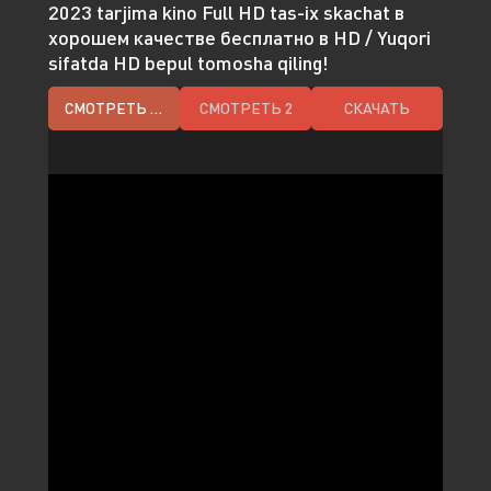
2023 tarjima kino Full HD tas-ix skachat в
хорошем качестве бесплатно в HD / Yuqori
sifatda HD bepul tomosha qiling!
СМОТРЕТЬ HD
СМОТРЕТЬ 2
СКАЧАТЬ