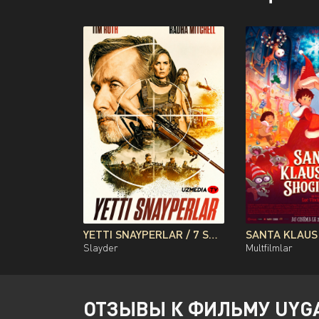
YETTI SNAYPERLAR / 7 SNAYPER PREMYERA AVSTRALIYA FILMI UZBEK TILIDA O'ZBEKCHA 2026 TARJIMA KINO FULL HD TAS-IX SKACHAT
Slayder
Multfilmlar
ОТЗЫВЫ К ФИЛЬМУ UYGA 