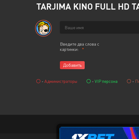
TARJIMA KINO FULL HD 
Введите два слова с
картинки:
Добавить
-
Администраторы
-
VIP персона
-
П