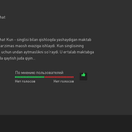
chat
hat Kun - singlisi bilan qishloqda yashaydigan maktab
a arzimas maosh evaziga ishlaydi. Kun singlisining
ik uchun undan aytmaslikni so'raydi. U ertalab maktabga
 qaytish juda qiyin...
По мнению пользователей
Нет голосов
Нет голосов