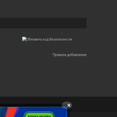
Правила добавления
✕