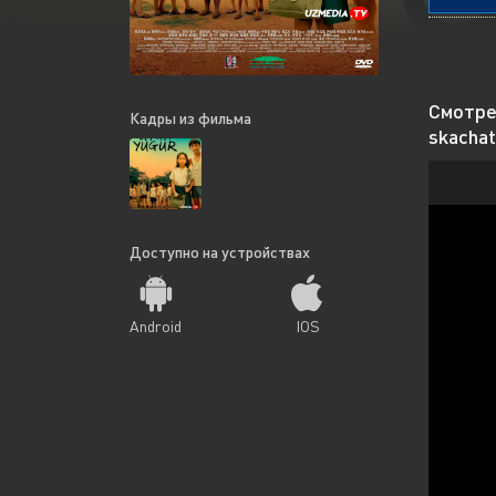
Смотрет
Кадры из фильма
skachat
Доступно на устройствах
Android
IOS