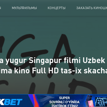
Ы
МУЛЬТФИЛЬМЫ
КОНЦЕРТЫ
ЗАКАЗАТЬ КИНОШК
a yugur Singapur filmi Uzbek 
ima kino Full HD tas-ix skach