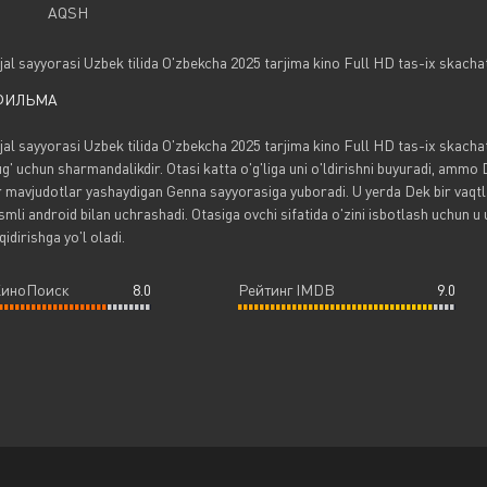
AQSH
Ajal sayyorasi Uzbek tilida O'zbekcha 2025 tarjima kino Full HD tas-ix skacha
ФИЛЬМА
Ajal sayyorasi Uzbek tilida O'zbekcha 2025 tarjima kino Full HD tas-ix skach
ug' uchun sharmandalikdir. Otasi katta o'g'liga uni o'ldirishni buyuradi, ammo D
 mavjudotlar yashaydigan Genna sayyorasiga yuboradi. U yerda Dek bir vaqtla
smli android bilan uchrashadi. Otasiga ovchi sifatida o'zini isbotlash uchun u
qidirishga yo'l oladi.
КиноПоиск
8.0
Рейтинг IMDB
9.0