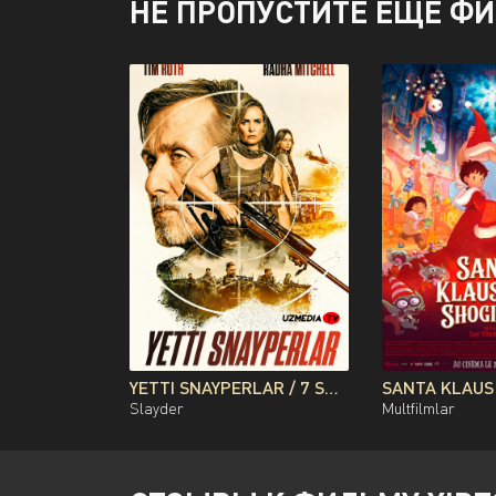
НЕ ПРОПУСТИТЕ ЕЩЕ Ф
YETTI SNAYPERLAR / 7 SNAYPER PREMYERA AVSTRALIYA FILMI UZBEK TILIDA O'ZBEKCHA 2026 TARJIMA KINO FULL HD TAS-IX SKACHAT
Slayder
Multfilmlar