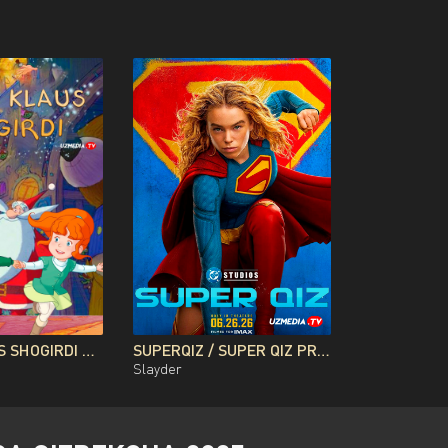
SANTA KLAUS SHOGIRDI MULTFILM UZBEK TILIDA O'ZBEKCHA 2010 TARJIMA KINO FULL HD TAS-IX SKACHAT
SUPERQIZ / SUPER QIZ PREMYERA DC FILMI UZBEK TILIDA O'ZBEKCHA 2026 TARJIMA KINO FULL HD TAS-IX SKACHAT
Slayder