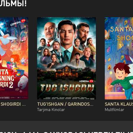
ИЛЬМЫ!
SANTA KLAUS SHOGIRDI 2 MULTFILM UZBEK TILIDA O'ZBEKCHA 2013 TARJIMA KINO FULL HD TAS-IX SKACHAT
TUG'ISHGAN / QARINDOSH / QONDOSH / OG'AYNI QOZOG'ISTON FILMI UZBEK TILIDA O'ZBEKCHA 2026 TARJIMA KINO FULL HD TAS-IX SKACHAT
Tarjima Kinolar
Multfilmlar