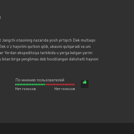
t
at Jangchi otasining nazarida yosh yirtqich Dek mutlaqo
ek o'z hayotini qurbon qilib, ukasini qutqaradi va uni
r Yerdan ekspeditsiya tarkibida u yerga kelgan yarim
 u bilan birga yengilmas deb hisoblangan dahshatli hayvon
По мнению пользователей
Нет голосов
Нет голосов