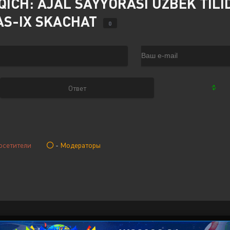
ICH: AJAL SAYYORASI UZBEK TILI
TAS-IX SKACHAT
0
осетители
-
Модераторы