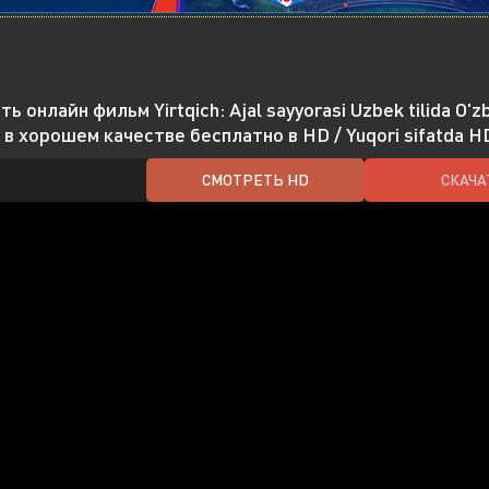
ь онлайн фильм Yirtqich: Ajal sayyorasi Uzbek tilida O'zb
 в хорошем качестве бесплатно в HD / Yuqori sifatda HD
СМОТРЕТЬ HD
СКАЧА