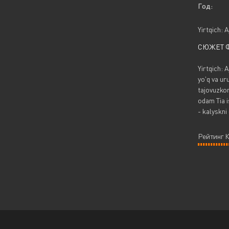
Год:
Yirtqich: 
СЮЖЕТ 
Yirtqich: 
yo'q va ur
tajovuzkor
odam Tia i
- kalyskni 
Рейтинг 