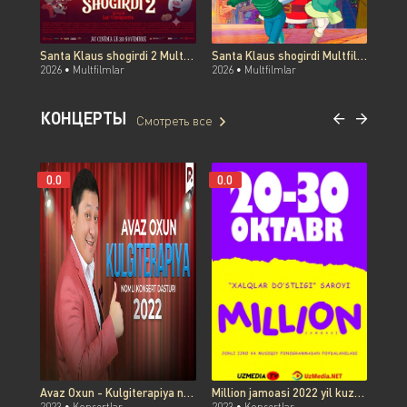
Santa Klaus shogirdi 2 Multfilm Uzbek tilida O'zbekcha 2013 tarjima kino Full HD tas-ix skachat
Santa Klaus shogirdi Multfilm Uzbek tilida O'zbekcha 2010 tarjima kino Full HD tas-ix skachat
2026 •
Multfilmlar
2026 •
Multfilmlar
2026
КОНЦЕРТЫ
Смотреть все
0.0
0.0
0.0
Avaz Oxun - Kulgiterapiya nomli konsert dasturi 2022 onlayn ko'rish skachat
Million jamoasi 2022 yil kuzgi konsert dasturi 4K UHD yuklash / Миллион жамоаси 2022 кузги концерти 4K UHD скачать