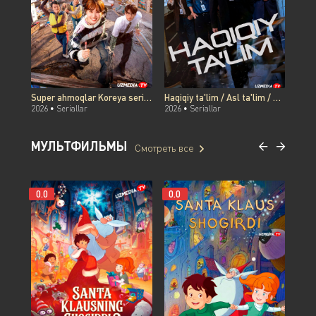
Super ahmoqlar Koreya seriali Barcha qismlar Uzbek tilida O'zbekcha 2026 tarjima serial Full HD tas-ix skachat
Haqiqiy ta'lim / Asl ta'lim / Saboq berish Koreya seriali Barcha qismlar Uzbek tilida O'zbekcha 2026 tarjima Full HD tas-ix skachat
2026 •
Seriallar
2026 •
Seriallar
2026
МУЛЬТФИЛЬМЫ
Смотреть все
0.0
0.0
0.0