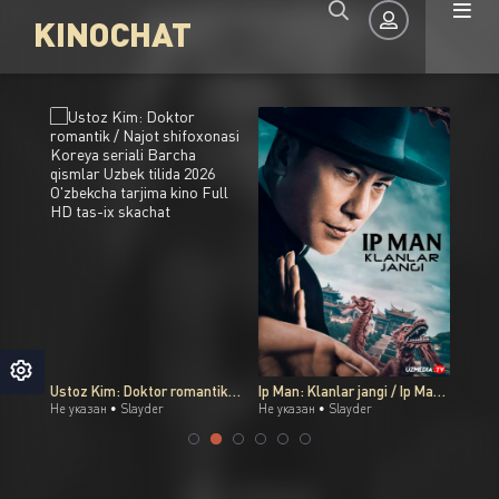
KINOCHAT
Авторизация
Superqiz / Super qiz Premyera DC filmi Uzbek tilida O'zbekcha 2026 tarjima kino Full HD tas-ix skachat
Ustoz Kim: Doktor romantik / Najot shifoxonasi Koreya seriali Barcha qismlar Uzbek tilida 2026 O'zbekcha tarjima kino Full HD tas-ix skachat
Ip Man: Klanlar jangi / Ip Man: Kung-Fu afsonasi / Kung-Fu ustozi 2 Xitoy filmi Uzbek tilida 2026 O'zbekcha tarjima kino Full HD skachat
Не указан •
Slayder
Не указан •
Slayder
Не ук