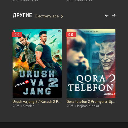
2023 •
Konsertlar
2023 •
Konsertlar
2023
ДРУГИЕ
Смотреть все
0.0
0.0
0.0
Urush va jang 2 / Kurash 2 Premyera Hind kino Uzbek tilida O'zbekcha 2025 tarjima kino Full HD tas-ix skachat
Qora telefon 2 Premyera (Ujas, Daxshat, Qo'rqinchli film) Uzbek tilida O'zbekcha 2025 tarjima kino Full HD tas-ix skachat
2025 •
Slayder
2025 •
Tarjima Kinolar
2025